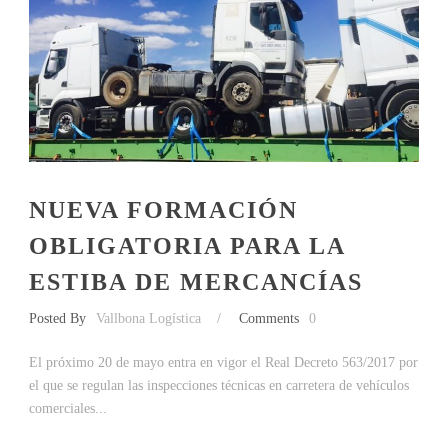
NUEVA FORMACIÓN
OBLIGATORIA PARA LA
ESTIBA DE MERCANCÍAS
Posted By
Vallbona Logística
/
Comments
0
El próximo 20 de mayo entra en vigor el Real Decreto 563/2017 por
el que se regulan las inspecciones técnicas en carretera de vehículos
comerciales...