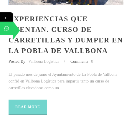
←
EXPERIENCIAS QUE
CUENTAN. CURSO DE
CARRETILLAS Y DUMPER EN
LA POBLA DE VALLBONA
Posted By
Vallbona Logística
/
Comments
0
El pasado mes de junio el Ayuntamiento de La Pobla de Vallbona
confió en Vallbona Logística para impartir tanto un curso de
carretillas elevadoras como un...
READ MORE