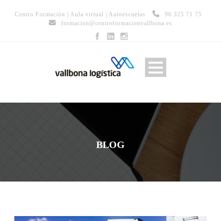
Centro Formación
|
Aula virtual
|
Autoescuelas
96 325 71 75
formacion@centroformacionvallbona.es
BLOG