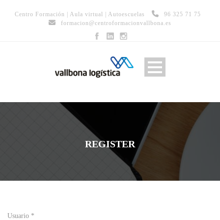
Centro Formación
|
Aula virtual
|
Autoescuelas
96 325 71 75
formacion@centroformacionvallbona.es
REGISTER
Usuario *