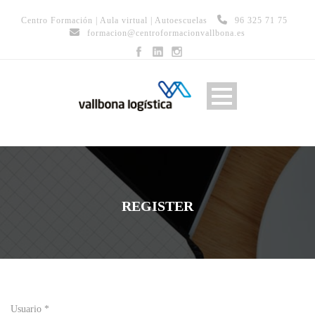
Centro Formación
|
Aula virtual
|
Autoescuelas
96 325 71 75
formacion@centroformacionvallbona.es
REGISTER
Usuario *